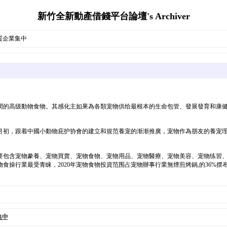
新竹全新動產借錢平台論壇's Archiver
質企業集中
間的高级動物食物。其感化主如果為各類宠物供给最根本的生命包管、發展發育和康健
年月初，跟着中國小動物庇护协會的建立和規范養宠的渐渐推廣，宠物作為朋友的養宠
要包含宠物豢養、宠物買賣、宠物食物、宠物用品、宠物醫療、宠物美容、宠物练習、
操行業最受青睐，2020年宠物食物投資范围占宠物辦事行業無煙煎烤鍋,的36%摆
集中