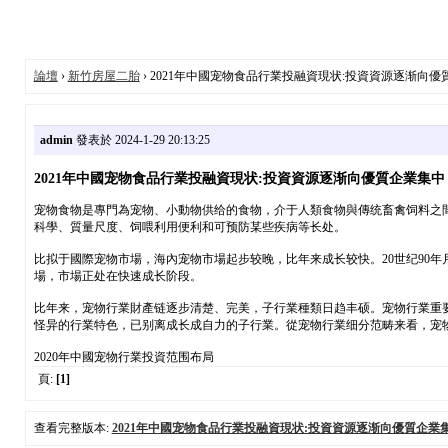
論壇
›
新竹房屋二胎
› 2021年中國宠物食品行業投融資現状:投資資源逐渐向優
admin
發表於 2024-1-29 20:13:25
2021年中國宠物食品行業投融資現状:投資資源逐渐向優質企業集中
宠物食物是專門為宠物、小動物供给的食物，介于人類食物與傳统畜禽饲料之
科學、質量尺度、饲喂利用便利和可预防某些疾病等长处。
比拟于國際宠物市場，海內宠物市場起步较晚，比年来成长较快。20世纪90
場，市場正处在快速成长阶段。
比年来，宠物行業財產链逐步清楚、完美，子行業種類日趋丰硕。宠物行業重
怪异的行業特色，已别离成长成自力的子行業。從宠物行業细分范畴来看，宠物食
2020年中國宠物行業投資范围布局
頁:
[1]
查看完整版本:
2021年中國宠物食品行業投融資現状:投資資源逐渐向優質企業