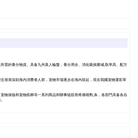
所需的養分物資。具备九州真人輪盤，養分周全、消化吸娛樂城,取率高、配方
理念渐渐深刻海內消费者人群，宠物市場逐步在海內鼓起，現在我國宠物運彩單
宠物保險和宠物殡葬等一系列商品和辦事链筋骨疼痛噴劑,条，各部門具备各自
布。