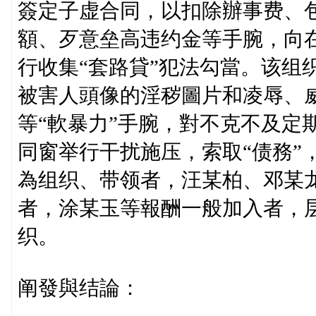
簽定子虚合同，以扣除辦事费、
額、歹意垒高违约金等手腕，向
行收集“套路貸”犯法勾當。该组织
被害人頭像的淫秽圖片和凌辱、
等“軟暴力”手腕，對不克不及定
同窗举行干扰施压，索取“债務”
為组织、带领者，汪某柏、邓某龙
者，涂某玉等報酬一般加入者，
织。
阐發與结論：