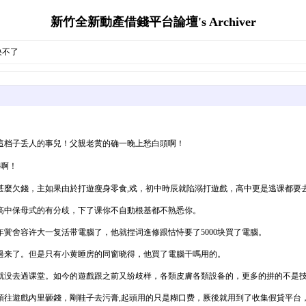
新竹全新動產借錢平台論壇's Archiver
决不了
這档子丢人的事兒！父親老黄的确一晚上愁白頭啊！
补啊！
甚麼欠錢，主如果由於打遊瘦身零食,戏，初中時辰就陷溺打遊戲，高中更是逃课都要
高中保母式的有分歧，下了课你不自動根基都不熟悉你。
黉舍容许大一复活带電腦了，他就捏词進修跟怙恃要了5000块買了電腦。
過来了。但是只有小黄睡房的同窗晓得，他買了電腦干嗎用的。
就没去過课堂。如今的遊戲跟之前又纷歧样，各類皮膚各類設备的，更多的拼的不是
頭往遊戲內里砸錢，剛鞋子去污膏,起頭用的只是糊口费，厥後就用到了收集假貸平台