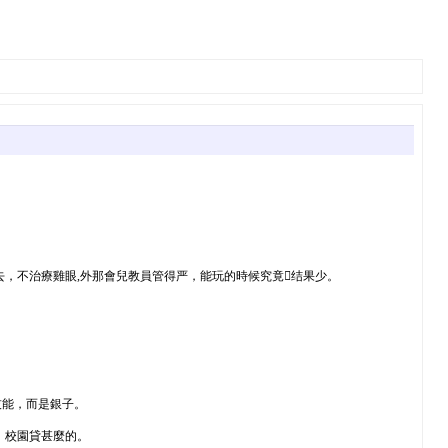
去，不治療雞眼,外那會兒教員管得严，能玩的時候究竟结果少。
技能，而是銀子。
，校園貸甚麼的。