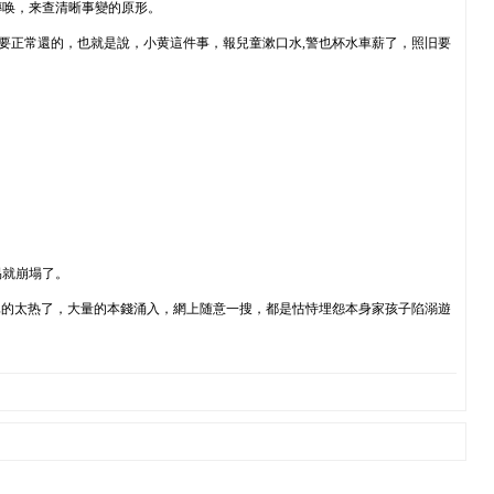
傳唤，来查清晰事變的原形。
是要正常還的，也就是說，小黄這件事，報兒童漱口水,警也杯水車薪了，照旧要
易就崩塌了。
真的太热了，大量的本錢涌入，網上随意一搜，都是怙恃埋怨本身家孩子陷溺遊