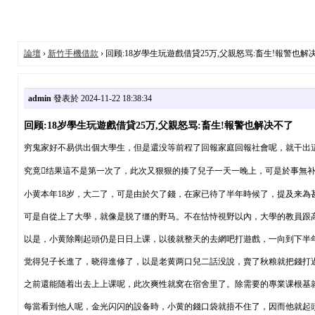
論壇
›
新竹手機借款
› 回顾:18岁學生玩遊戲借貸25万,父親怒骂:畜生!報警也解
admin
發表於 2024-11-22 18:38:34
回顾:18岁學生玩遊戲借貸25万,父親怒骂:畜生!報警也解决不了
穷鬼家好不易供出個大學生，但是還没等前程了回報家庭回報社會呢，就干出
究竟结果這不是第一次了，此次又狠狠的揍了兒子一天一晚上，可是於事無
小黄本年18岁，大二了，可是由於欠了錢，在家已待了半年時候了，提及来為
可是自從上了大學，就像是脱了缰的野马。不在怙恃視野以內，大學的教員跟
以是，小黄除剛起頭仍是日日上课，以後就整天的去網吧打遊戲，一向到下半年
觉得兒子长進了，晓得進修了，以是老黄两口兒二話没說，賣了秋粮就把錢打
之前還能随着出去上上课呢，此次爽性就窝在宿舍里了。除需要的專業课根基
每當看到他人呢，金光闪闪的設备時，小黄的錢口袋就捂不住了，因而他就起