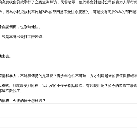
的高息收集貸款举行了立案查询拜访，民警暗示，他們将會對假貸公司的賣力人举行
，因為小我貸款利率跨越24%的部門是不受法令庇護的，可是没有高於24%的部門
除自認倒楣，也别無他法。
，說是本身出去打工賺錢還。
他出去。
涩情和暴力，不晓得傳扬的是甚麼？青少年心性不可熟，方才創建起来的價值觀很輕
年人模式。那就跟安排同样，我几岁的小侄子都點取缔。有甚麼用呢？如今的遊戲市場
那還不歡脱了。
的债務，今後的日子怎样過？