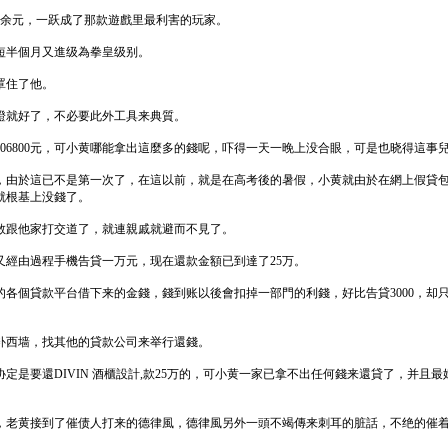
万余元，一跃成了那款遊戲里最利害的玩家。
短半個月又進级為拳皇级别。
罩住了他。
證就好了，不必要此外工具来典質。
06800元，可小黄哪能拿出這麼多的錢呢，吓得一天一晚上没合眼，可是也晓得這事
，由於這已不是第一次了，在這以前，就是在高考後的暑假，小黄就由於在網上假貸包
就根基上没錢了。
敢跟他家打交道了，就連親戚就避而不見了。
經由過程手機告貸一万元，现在還款金額已到達了25万。
各個貸款平台借下来的金錢，錢到账以後會扣掉一部門的利錢，好比告貸3000，却只
补西墙，找其他的貸款公司来举行還錢。
是要還DIVIN 酒櫃設計,款25万的，可小黄一家已拿不出任何錢来還貸了，并
，老黄接到了催债人打来的德律風，德律風另外一頭不竭傳来刺耳的脏話，不绝的催