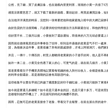
公然，充了錢，買了皮膚設备，也在遊戲內里更利害，渐渐的小黄一共借了6
感觉没甚麼意思了，就又下载了最新的遊戲，重頭起頭，再買皮膚買設备，短
合法他洋洋满意的時辰，没想到一张将要把他和他家庭拖入暗中的大網已寂静
由於告貸的方法很简略，只必要供给怙恃的接洽方法和家庭住址，和他的學生
但好景不长，三個月以後，小黄收到了還款通知，而借来的六万元却必要還上1
因而就在德律風里把這件事奉告了怙恃，听到這件過後的老黄是气不打一處来
貸，為领會决這件事，老黄借遍了所有的親戚朋侪，才堵上阿谁洞穴，他們家
并且，一傳十，十傳百的，村里人都晓得老黄家的小子遊手好闲，他人是不再
如许一来二去，小黄完全伤透了家人的心，可更气的是，就在前几個月，小黄又
當老黄看着兒子手機里具體地記實着每笔錢的收入與付出收入，全都是收集上的
的利率全額還款，若是過期的話會有高額违约金。
這些收集平台實在早就已跨越了國度劃定的印子錢红線，小黄就只能拆了東墙
如今就是要還几多錢呢？如今若是只還本金的話，也是只還十多万，可是依照协定
息都發到他們手機上了，并且描写的特此外腌臜不胜的。
因而，忍無可忍的老黄直接舍了老脸，带着兒子去報警，在前去派出所的途中