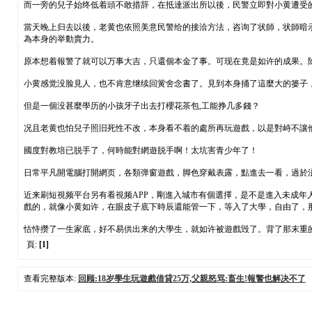
而一旁的兒子始终低着頭不敢措辞，在抵達派出所以後，民警立即對小黄遭受
當天晚上归去以後，老黄也依照美意民警给的接洽方法，咨询了状師，状師暗示
為本身的举動賣力。
原本想着報警了就可以万事大吉，只還個本金了事。可现在竟是如许的成果。
小黄感觉没脸見人，也不肯意继续回黉舍念書了。見到本身捅了這麼大的篓子
但是一個没甚麼學历的小孩牙子出去打櫻花茶包,工能挣几多錢？
况且老黄也怕兒子照旧死性不改，本身看不着的處所再玩遊戲，以是對峙不讓
國度對教培已脱手了，何時能對網遊脱手啊！太坑害青少年了！
日常平凡開電腦打開網页，各類弹窗遊戲，脚色穿戴表露，點進去一看，過於
近来刷短視频平台另有看視频APP，剛進入城市有個選擇，是不是進入未成
戲的，就像小黄如许，在眼皮子底下時辰還能管一下，等入了大學，自由了，
怙恃攒了一生家底，好不易供出来的大學生，就如许被遊戲毁了。背了那末重
頁:
[1]
查看完整版本:
回顾:18岁學生玩遊戲借貸25万,父親怒骂:畜生!報警也解决不了