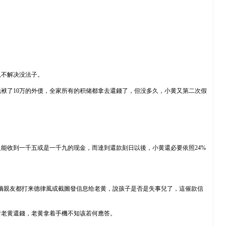
兒不解决没法子。
袱了10万的外债，全家所有的积储都拿去還錢了，但没多久，小黄又第二次假
能收到一千五或是一千九的现金，而達到還款刻日以後，小黄還必要依照24%
且最嫡親友都打来德律風或截圖發信息给老黄，說孩子是否是失事兒了，這催款信
着老黄還錢，老黄拿着手機不知该若何應答。