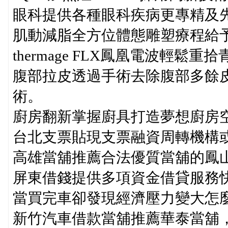
眼科提供各種眼科疾病更專精及
肌動減脂全方位體態雕塑療程給
thermage FLX鳳凰電波輕
腹部拉皮透過手術去除腹部多餘
術。
廚房翻新掌握廚具打造夢想廚房
台北支票貼現支票融資周轉機構
高雄當舖推薦合法優質當舖的鳳
屏東借錢提供多項資金借貸服務
當買完車卻發現經濟壓力變大怎
新竹汽車借款當舖推薦華泰當舖