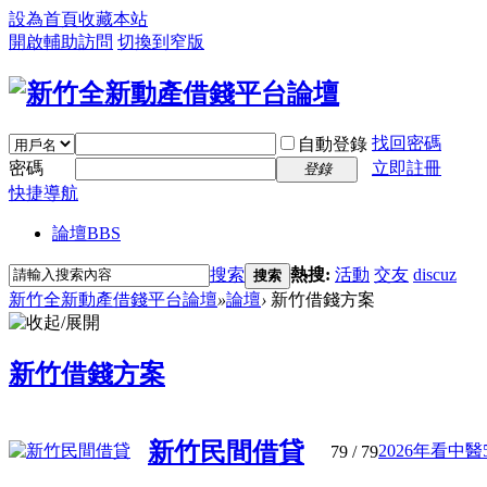
設為首頁
收藏本站
開啟輔助訪問
切換到窄版
找回密碼
自動登錄
密碼
立即註冊
登錄
快捷導航
論壇
BBS
搜索
熱搜:
活動
交友
discuz
搜索
新竹全新動產借錢平台論壇
»
論壇
›
新竹借錢方案
新竹借錢方案
新竹民間借貸
2026年看中醫
79
/ 79