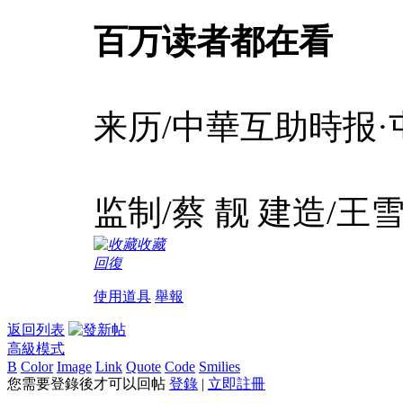
百万读者都在看
来历/中華互助時报·
监制/蔡 靓 建造/王
收藏
回復
使用道具
舉報
返回列表
高級模式
B
Color
Image
Link
Quote
Code
Smilies
您需要登錄後才可以回帖
登錄
|
立即註冊