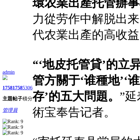
環农業出產托管辦事
力從劳作中解脱出来
代农業出產的高收益
“‘地皮托管貸’的
admin
管方關于‘谁種地’‘谁
1758
1758
5306
存’的五大問題。
”
主題
帖子
積分
術宝奉告记者。
管理員