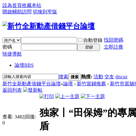
設為首頁
收藏本站
開啟輔助訪問
切換到窄版
找回密碼
自動登錄
密碼
立即註冊
登錄
快捷導航
論壇
BBS
搜索
熱搜:
活動
交友
discuz
搜索
新竹全新動產借錢平台論壇
»
論壇
›
新竹當鋪推薦
›
新竹市當舖
返回列表
独家丨“田保姆”的專
查看:
3482
|
回復:
0
盾