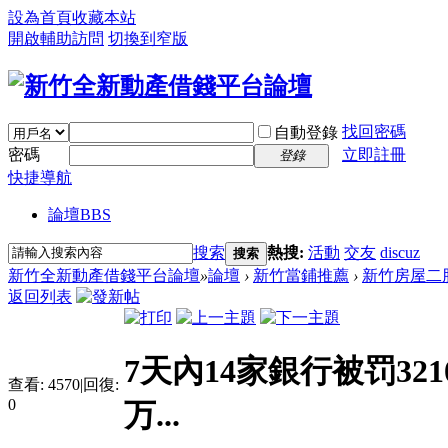
設為首頁
收藏本站
開啟輔助訪問
切換到窄版
找回密碼
自動登錄
密碼
立即註冊
登錄
快捷導航
論壇
BBS
搜索
熱搜:
活動
交友
discuz
搜索
新竹全新動產借錢平台論壇
»
論壇
›
新竹當鋪推薦
›
新竹房屋二
返回列表
7天內14家銀行被罚32
查看:
4570
|
回復:
0
万...