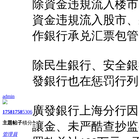
除資金违規流入楼市
資金违規流入股市、
作銀行承兑汇票包管
除民生銀行、安全銀
發銀行也在惩罚行列
admin
廣發銀行上海分行因
1758
1758
5306
讓金、未严酷查抄监
主題
帖子
積分
管理員