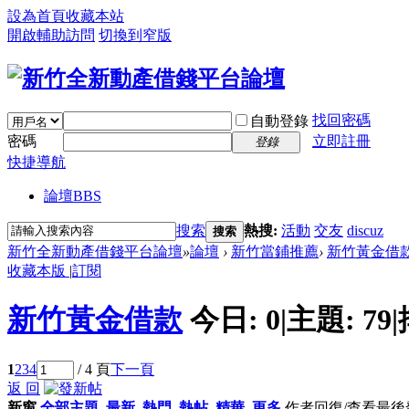
設為首頁
收藏本站
開啟輔助訪問
切換到窄版
找回密碼
自動登錄
密碼
立即註冊
登錄
快捷導航
論壇
BBS
搜索
熱搜:
活動
交友
discuz
搜索
新竹全新動產借錢平台論壇
»
論壇
›
新竹當鋪推薦
›
新竹黃金借
收藏本版
|
訂閱
新竹黃金借款
今日:
0
|
主題:
79
|
1
2
3
4
/ 4 頁
下一頁
返 回
新窗
全部主題
最新
熱門
熱帖
精華
更多
作者
回復/查看
最後