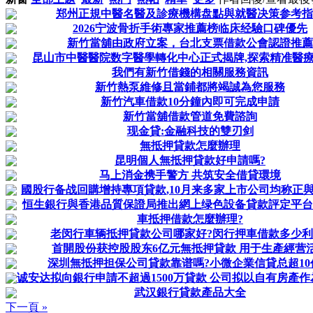
郑州正規中醫名醫及診療機構盘點與就醫决策参考指
2026宁波骨折手術專家推薦榜临床经驗口碑優先
新竹當舖由政府立案，台北支票借款公會認證推薦
昆山市中醫醫院数字醫學轉化中心正式揭牌,探索精准醫
我們有新竹借錢的相關服務資訊
新竹熱泵維修且當鋪都將竭誠為您服務
新竹汽車借款10分鐘內即可完成申請
新竹當舖借款管道免費諮詢
现金貸:金融科技的雙刃剑
無抵押貸款怎麼辦理
昆明個人無抵押貸款好申請嗎?
马上消金携手警方 共筑安全借貸環境
國股行备战回購增持專項貸款,10月来多家上市公司均称正
恒生銀行與香港品質保證局推出網上绿色設备貸款評定平台
車抵押借款怎麼辦理?
老闵行車辆抵押貸款公司哪家好?闵行押車借款多少利
首開股份获控股股东6亿元無抵押貸款 用于生產經营
深圳無抵押担保公司貸款靠谱嗎?小微企業信貸总超10
诚安达拟向銀行申請不超過1500万貸款 公司拟以自有房產作為
武汉銀行貸款產品大全
下一頁 »