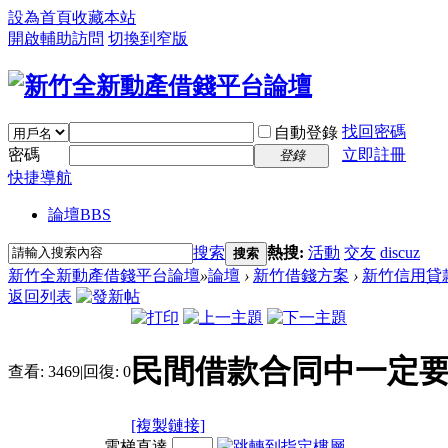
設為首頁
收藏本站
開啟輔助訪問
切換到窄版
找回密碼
自動登錄
密碼
立即註冊
登錄
快捷導航
論壇
BBS
搜索
熱搜:
活動
交友
discuz
搜索
新竹全新動產借錢平台論壇
»
論壇
›
新竹借錢方案
›
新竹信用貸
返回列表
民間借款合同中一定要
查看:
3469
|
回復:
0
[複製鏈接]
電梯直達