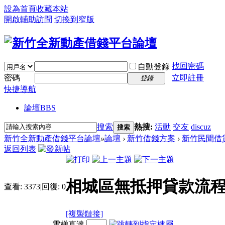
設為首頁
收藏本站
開啟輔助訪問
切換到窄版
找回密碼
自動登錄
密碼
立即註冊
登錄
快捷導航
論壇
BBS
搜索
熱搜:
活動
交友
discuz
搜索
新竹全新動產借錢平台論壇
»
論壇
›
新竹借錢方案
›
新竹民間借
返回列表
相城區無抵押貸款流程
查看:
3373
|
回復:
0
[複製鏈接]
電梯直達