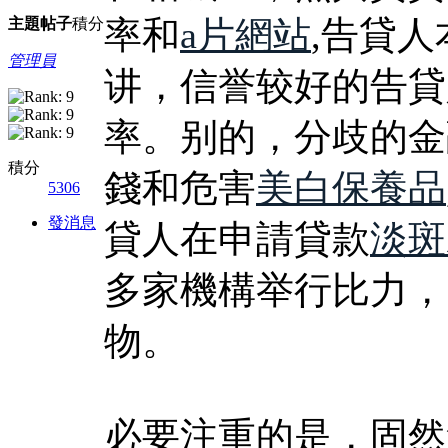
率和
a片網站
,告貸
主題
帖子
積分
管理員
讲，信誉较好的告貸
率。别的，分歧的金
積分
錢和危害
美白保養品
5306
發消息
貸人在申請貸款
淡斑
多家機構举行比力，
物。
必要注重的是，固然