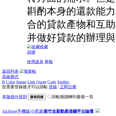
斟酌本身的還款能力
合的貸款產物和互助
并做好貸款的辦理與
收藏
回復
使用道具
舉報
返回列表
高級模式
B
Color
Image
Link
Quote
Code
Smilies
您需要登錄後才可以回帖
登錄
|
立即註冊
本版積分規則
回帖後跳轉到最後一頁
發表回復
Archiver
|
手機版
|
小黑屋
|
新竹全新動產借錢平台論壇