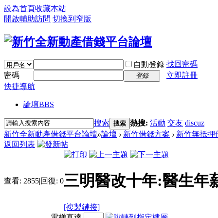
設為首頁
收藏本站
開啟輔助訪問
切換到窄版
找回密碼
自動登錄
密碼
立即註冊
登錄
快捷導航
論壇
BBS
搜索
熱搜:
活動
交友
discuz
搜索
新竹全新動產借錢平台論壇
»
論壇
›
新竹借錢方案
›
新竹無抵押
返回列表
三明醫改十年:醫生年薪
查看:
2855
|
回復:
0
[複製鏈接]
電梯直達