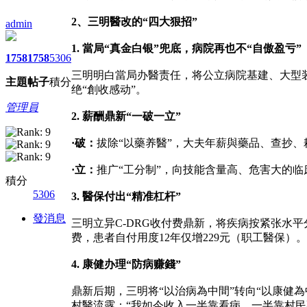
2、三明醫改的“四大狠招”
admin
1. 當局“真金白银”兜底，病院再也不“自傲盈亏”
1758
1758
5306
三明明白當局办醫责任，将公立病院基建、大型
主題
帖子
積分
绝“創收感动”。
管理員
2. 薪酬鼎新“一破一立”
·破：
拔除“以藥养醫”，大夫年薪與藥品、查抄
·立：
推广“工分制”，向技能含量高、危害大的临
積分
5306
3. 醫保付出“精准杠杆”
發消息
三明立异C-DRG收付费鼎新，将疾病按紧张水
费，患者自付用度12年仅增229元（职工醫保）。
4. 康健办理“防病赚錢”
鼎新后期，三明将“以治病為中間”转向“以康健
村醫流露：“我如今收入一半靠看病，一半靠村民