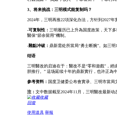
3、将来挑战：三明模式能复制吗？
2024年，三明再推22項深化办法，方针到20
-可复制性：
三明履历已上升為国度政策，天下多
醫保“節余留用”機制。
-難點冲破：
鼎新需处所當局“勇士断腕”。如三
结语
三明醫改的启迪在于：醫改不是“零和遊戲”，
胆推行。” 這场延续十年的鼎新實行，也许正為
参考资料：
国度卫健委公布會實录、三明市當局
注：
文中数据截至2024年11月，三明醫改最新
收藏
回復
使用道具
舉報