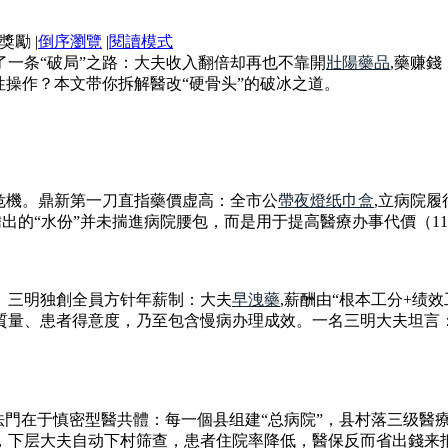
|
倒序瀏覽
|
閱讀模式
一条“破局”之路：大夫收入翻倍却再也不靠開
壯陽藥品
,藥赚
性操作？本文带你拆解醫改“硬骨头”的破冰之道。
”危機。鼎新第一刀直指藥價虚高：全市公
帶夜燈纸巾盒
,立病院履
%，腾出的“水份”并未揣進病院腰包，而是用于提高醫療办事代價（
。三明独創全員方针年薪制：大夫
早洩藥
,薪酬由“根本工分+绩
向办事質量、患者得意度，乃至包含慢病办理成效。一名三明大夫坦言
法門在于慎密型醫共體：每一個县组建“总病院”，县村落三级醫
，下层大夫自动下村筛查，患者住院率降低，醫保反而省出錢来