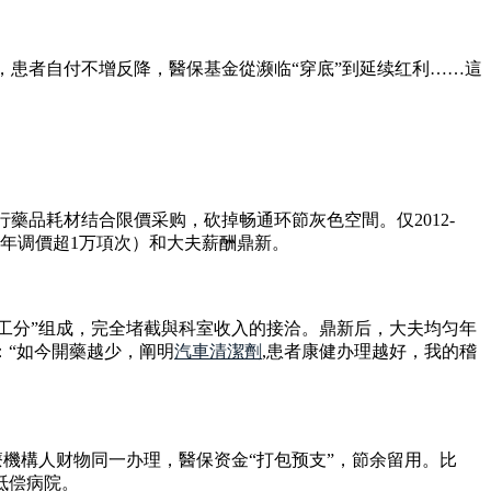
錢，患者自付不增反降，醫保基金從濒临“穿底”到延续红利……這
行藥品耗材结合限價采购，砍掉畅通环節灰色空間。仅2012-
11年调價超1万項次）和大夫薪酬鼎新。
效工分”组成，完全堵截與科室收入的接洽。鼎新后，大夫均匀年
：“如今開藥越少，阐明
汽車清潔劑
,患者康健办理越好，我的稽
療機構人财物同一办理，醫保资金“打包预支”，節余留用。比
抵偿病院。