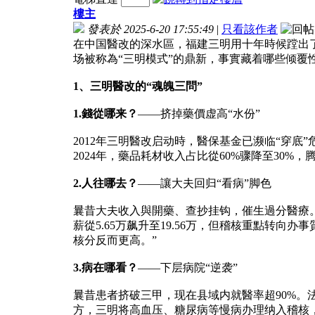
樓主
發表於 2025-6-20 17:55:49
|
只看該作者
在中国醫改的深水區，福建三明用十年時候蹚出了
场被称為“三明模式”的鼎新，事實藏着哪些倾覆
1、三明醫改的“魂魄三問”
1.錢從哪来？
——挤掉藥價虚高“水份”
2012年三明醫改启动時，醫保基金已濒临“穿底
2024年，藥品耗材收入占比從60%骤降至30
2.人往哪去？
——讓大夫回归“看病”脚色
曩昔大夫收入與開藥、查抄挂钩，催生過分醫療
薪從5.65万飙升至19.56万，但稽核重點转
核分反而更高。”
3.病在哪看？
——下层病院“逆袭”
曩昔患者挤破三甲，现在县域内就醫率超90%。
方，三明将高血压、糖尿病等慢病办理纳入稽核