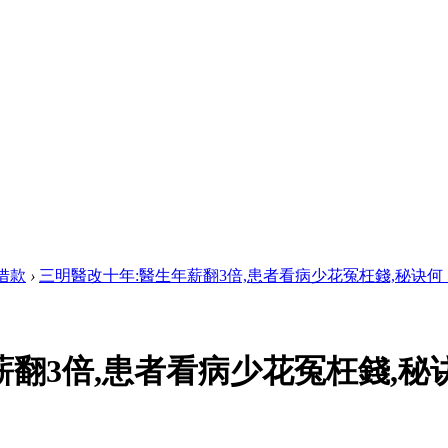
借款
›
三明醫改十年:醫生年薪翻3倍,患者看病少花冤枉錢,秘诀何 ..
翻3倍,患者看病少花冤枉錢,秘