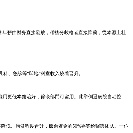
终年薪由财务直接發放，稽核分歧格者直接降薪，從本源上杜
儿科、急診等“凹地”科室收入较着晋升。
若能用更低本錢治好，節余部門可留用。此举倒逼病院自动控
率降低、康健程度晋升，節余资金的50%嘉奖给醫護团队。一位