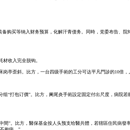
装备购买等纳入财务预算，化解汗青债务。同時，党委布告、院
、耗材收入完全脱钩。
床岗亭歪斜。比方，一台四级手術的工分可达平凡門診的10倍，
平分组“打包订價”。比方，阑尾炎手術設定固定付出尺度，病院
為中間”。比方，醫保基金按人头预支给醫共體，若辖區住民病發
不抱病。”