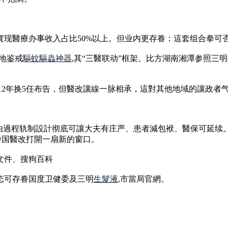
27年實现醫療办事收入占比50%以上。但业内更存眷：這套组合拳
地鉴戒
驅蚊驅蟲神器
,其“三醫联动”框架。比方湖南湘潭参照
明12年换5任布告，但醫改讓線一脉相承，這對其他地域的讓政者
經由過程轨制設計彻底可讓大夫有庄严、患者減包袱、醫保可延续
中国醫改打開一扇新的窗口。
文件、搜狗百科
动态可存眷国度卫健委及三明
生髮液
,市當局官網。