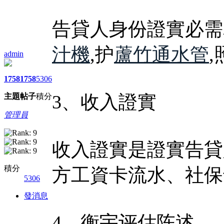
告貸人身份證實必需
汁機
,护
蘆竹通水管
admin
1758
1758
5306
3、收入證實
主題
帖子
積分
管理員
收入證實是證實告貸
積分
方工資卡流水、社保
5306
發消息
4、衡宇评估陈述