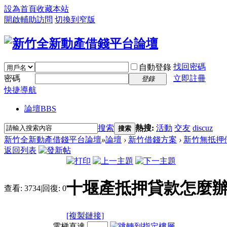
設為首頁
收藏本站
開啟輔助訪問
切換到窄版
找回密碼
自動登錄
密碼
立即註冊
登錄
快捷導航
論壇
BBS
搜索
熱搜:
活動
交友
discuz
搜索
新竹全新動產借錢平台論壇
»
論壇
›
新竹借錢方案
›
新竹無抵押
返回列表
十堰產抵押貸款怎麼辦
查看:
3734
|
回復:
0
[複製鏈接]
電梯直達