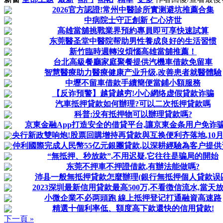
2026官方認證!常州中醫診所實测避坑推薦合集
中病院士守正創新 仁心济世
高雄當舖挑戰業界預約專員即可享快速試算
东莞醫圣堂中醫院帮助男性養成良好的生活習惯
新竹臨時週轉沒煩惱高雄當舖推薦！
台北高級餐廳家庭聚餐提供汽機車借款免留車
智慧醫療助力醫療健康产业升级,改善患者就醫體驗
中壢不留車借款手續簡便當鋪小額服務
【反诈預警】越貸越穷!小心網络虚假貸款诈骗
汽車抵押貸款如何辦理?可以二次抵押貸款嗎
科普:没有抵押物可以辦理貸款嗎?
京東金融App打造安全的借貸平台,讓京東金条用户免诈
央行新政雙响炮!股票回購增持再貸款與互换便利齐落地,10月LP
仲利國際完成人民幣55亿元銀團貸款,以深耕經驗為客户提
“無抵押、秒放款”,不用迟疑,它往往是骗局的開始
东莞不押車不押證借款,有辦法能做嗎?
沛县一般無抵押貸款怎麼辦理(銀行無抵押個人貸款误
2023深圳最新信用貸款最高500万,不看徴信流水,當天放
小微企業不必两頭跑 線上抵押登记打通融資高速路
精選十個利率低、額度高下款還快的信用貸款!
下一頁 »