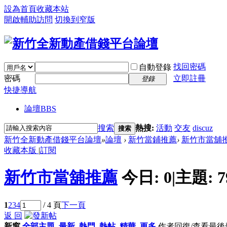
設為首頁
收藏本站
開啟輔助訪問
切換到窄版
找回密碼
自動登錄
密碼
立即註冊
登錄
快捷導航
論壇
BBS
搜索
熱搜:
活動
交友
discuz
搜索
新竹全新動產借錢平台論壇
»
論壇
›
新竹當鋪推薦
›
新竹市當舖
收藏本版
|
訂閱
新竹市當舖推薦
今日:
0
|
主題:
7
1
2
3
4
/ 4 頁
下一頁
返 回
新窗
全部主題
最新
熱門
熱帖
精華
更多
作者
回復/查看
最後