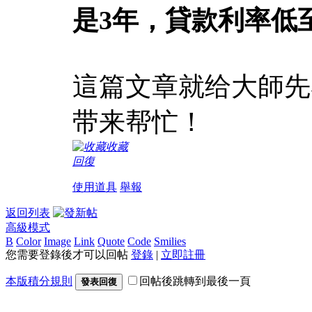
是3年，貸款利率低至
這篇文章就给大師先
带来帮忙！
收藏
回復
使用道具
舉報
返回列表
高級模式
B
Color
Image
Link
Quote
Code
Smilies
您需要登錄後才可以回帖
登錄
|
立即註冊
本版積分規則
回帖後跳轉到最後一頁
發表回復