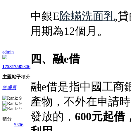
中銀E
除蟎洗面乳
,
用期為12個月。
admin
四、融e借
1758
1758
5306
主題
帖子
積分
融e借是指中國工商
管理員
產物，不外在申請時
發放的，
600元起
積分
5306