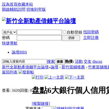
設為首頁
收藏本站
開啟輔助訪問
切換到窄版
找回密碼
自動登錄
密碼
立即註冊
登錄
快捷導航
論壇
BBS
搜索
熱搜:
活動
交友
discuz
搜索
新竹全新動產借錢平台論壇
»
論壇
›
新竹當鋪推薦
›
竹東當舖推
返回列表
盘點6大銀行個人信用
查看:
3420
|
回復:
0
[複製鏈接]
電梯直達