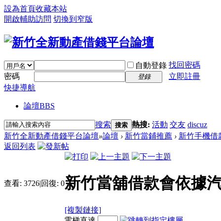
設為首頁
收藏本站
開啟輔助訪問
切換到窄版
找回密碼
自動登錄
密碼
立即註冊
登錄
快捷導航
論壇
BBS
搜索
熱搜:
活動
交友
discuz
搜索
新竹全新動產借錢平台論壇
»
論壇
›
新竹當鋪推薦
›
新竹手機借
返回列表
新竹當舖借款會依據
查看:
3726
|
回復:
0
[複製鏈接]
電梯直達