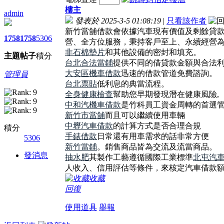
樓主
admin
發表於 2025-3-5 01:08:19
|
只看該作者
新竹當舖借款會依據汽車現有價值及剩餘貸款餘
1758
1758
5306
營、全方位服務，秉持客戶至上、永續經營
非石棉墊片
和其他設備的密封和填充。
主題
帖子
積分
台北合法當鋪
提供不同的借貸款金額與合法
大安區機車借款
迅速的借款管道免費諮詢。
管理員
台北票貼
低利息的典當流程。
全身健康檢查
幫助您早期發現潛在健康風險,
中和汽機車借款
是竹科員工資金周轉的首選
新竹市當舖
而且可以繼續使用車輛
中壢汽車借款
的計算方式是否合理合規
積分
手錶借款
日常還有用車需求的話非常方便
5306
新竹當鋪
。銷售商品皆為交流及流當商品。
發消息
抽水肥
其製作工藝遵循國際工業標準
北屯汽
人收入、信用評估等條件，來核定汽車借款額
收藏
回復
使用道具
舉報